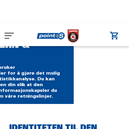
Skip
to
main
content
ERN &
bruker
er for å gjøre det mulig
atistikkanalyse. Du kan
ren din slik at den
informasjonskapsler du
m våre retningslinjer.
Rich
IDENTITETEN TIL DEN