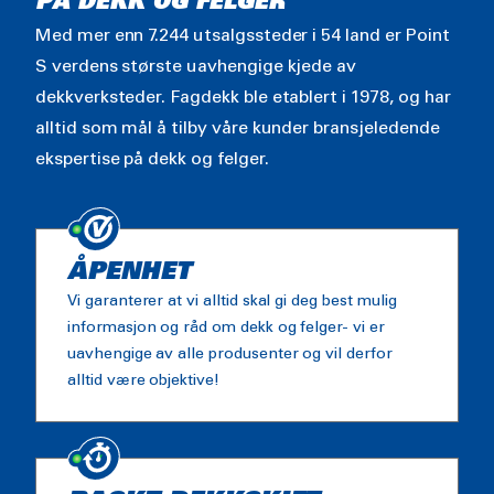
PÅ DEKK OG FELGER
Med mer enn 7.244 utsalgssteder i 54 land er Point
S verdens største uavhengige kjede av
dekkverksteder. Fagdekk ble etablert i 1978, og har
alltid som mål å tilby våre kunder bransjeledende
ekspertise på dekk og felger.
ÅPENHET
Vi garanterer at vi alltid skal gi deg best mulig
informasjon og råd om dekk og felger- vi er
uavhengige av alle produsenter og vil derfor
alltid være objektive!