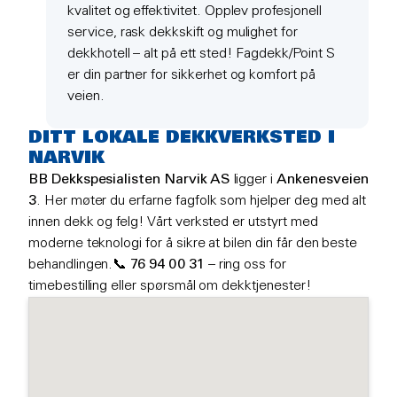
kvalitet og effektivitet. Opplev profesjonell
service, rask dekkskift og mulighet for
dekkhotell – alt på ett sted! Fagdekk/Point S
er din partner for sikkerhet og komfort på
veien.
DITT LOKALE DEKKVERKSTED I
NARVIK
BB Dekkspesialisten Narvik AS
ligger i
Ankenesveien
3
. Her møter du erfarne fagfolk som hjelper deg med alt
innen dekk og felg! Vårt verksted er utstyrt med
moderne teknologi for å sikre at bilen din får den beste
behandlingen.📞
76 94 00 31
– ring oss for
timebestilling eller spørsmål om dekktjenester!