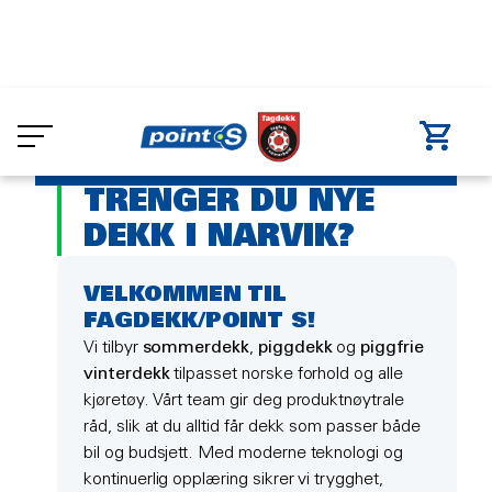
Skip
to
Dekkverksted
Narvik
main
DEKK NARVIK
content
TRENGER DU NYE
DEKK I NARVIK?
VELKOMMEN TIL
FAGDEKK/POINT S!
Vi tilbyr
sommerdekk
,
piggdekk
og
piggfrie
vinterdekk
tilpasset norske forhold og alle
kjøretøy. Vårt team gir deg produktnøytrale
råd, slik at du alltid får dekk som passer både
bil og budsjett. Med moderne teknologi og
kontinuerlig opplæring sikrer vi trygghet,