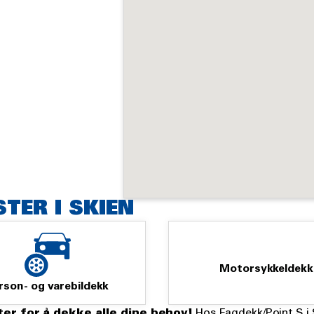
TER I SKIEN
Motorsykkeldekk
rson- og varebildekk
ter for å dekke alle dine behov!
Hos Fagdekk/Point S i S