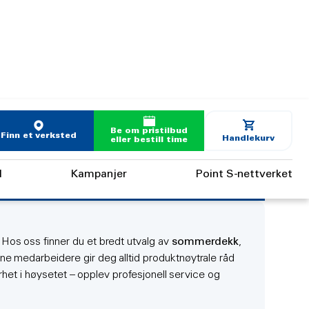
Be om pristilbud
Finn et verksted
Handlekurv
eller bestill time
d
Kampanjer
Point S-nettverket
 Hos oss finner du et bredt utvalg av
sommerdekk
,
rne medarbeidere gir deg alltid produktnøytrale råd
kerhet i høysetet – opplev profesjonell service og