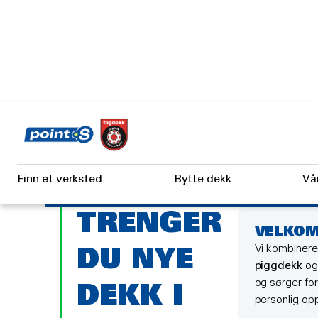
Skip
to
main
Dekkverksted
Skien
content
DEKK SKIEN
Finn et verksted
Bytte dekk
Vå
TRENGER
VELKOM
Vi kombinere
DU NYE
piggdekk
o
og sørger for
DEKK I
personlig op