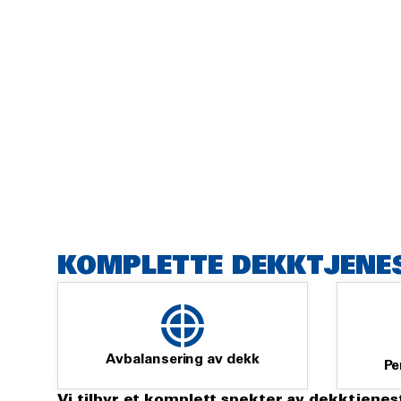
KOMPLETTE DEKKTJENES
Avbalansering av dekk
Pe
Vi tilbyr et komplett spekter av dekktjenes