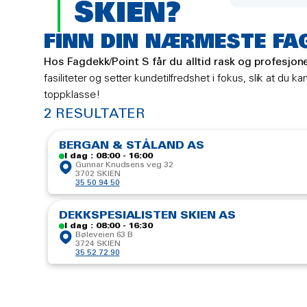
SKIEN?
FINN DIN NÆRMESTE FA
Hos Fagdekk/Point S får du alltid rask og profesjonel
fasiliteter og setter kundetilfredshet i fokus, slik at du
toppklasse!
2 RESULTATER
BERGAN & STÅLAND AS
I dag : 08:00 - 16:00
Gunnar Knudsens veg 32
3702 SKIEN
35 50 94 50
DEKKSPESIALISTEN SKIEN AS
I dag : 08:00 - 16:30
Bøleveien 63 B
3724 SKIEN
35 52 72 90