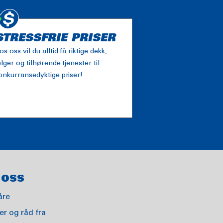
STRESSFRIE PRISER
os oss vil du alltid få riktige dekk,
elger og tilhørende tjenester til
onkurransedyktige priser!
 OSS
åre
r og råd fra