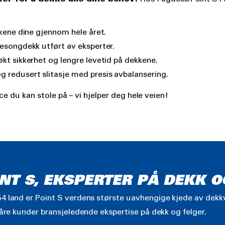
kene dine gjennom hele året.
esongdekk utført av eksperter.
økt sikkerhet og lengre levetid på dekkene.
 redusert slitasje med presis avbalansering.
ce du kan stole på – vi hjelper deg hele veien!
NT S, EKSPERTER PÅ DEKK O
4 land er Point S verdens største uavhengige kjede av dekkv
våre kunder bransjeledende ekspertise på dekk og felger.