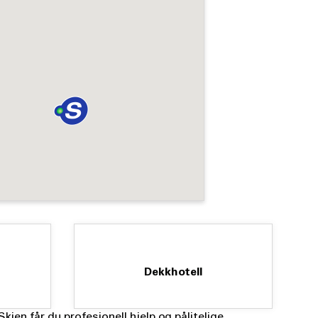
Dekkhotell
kien får du profesjonell hjelp og pålitelige