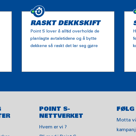
RASKT DEKKSKIFT
Point S lover å alltid overholde de
H
planlagte avtaletidene og å bytte
f
dekkene så raskt det lar seg gjøre
k
G
POINT S-
FØLG
TER
NETTVERKET
Motta v
Hvem er vi ?
kampanje