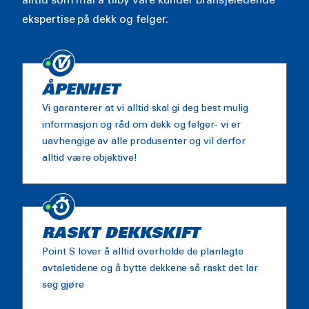
alltid som mål å tilby våre kunder bransjeledende
ekspertise på dekk og felger.
ÅPENHET
Vi garanterer at vi alltid skal gi deg best mulig
informasjon og råd om dekk og felger- vi er
uavhengige av alle produsenter og vil derfor
alltid være objektive!
RASKT DEKKSKIFT
Point S lover å alltid overholde de planlagte
avtaletidene og å bytte dekkene så raskt det lar
seg gjøre