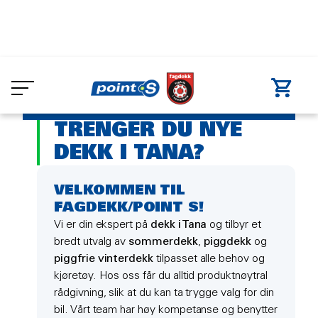
Skip
to
Dekkverksted
Tana
main
DEKK TANA
content
TRENGER DU NYE
DEKK I TANA?
VELKOMMEN TIL
FAGDEKK/POINT S!
Vi er din ekspert på
dekk i Tana
og tilbyr et
bredt utvalg av
sommerdekk
,
piggdekk
og
piggfrie vinterdekk
tilpasset alle behov og
kjøretøy. Hos oss får du alltid produktnøytral
rådgivning, slik at du kan ta trygge valg for din
bil. Vårt team har høy kompetanse og benytter