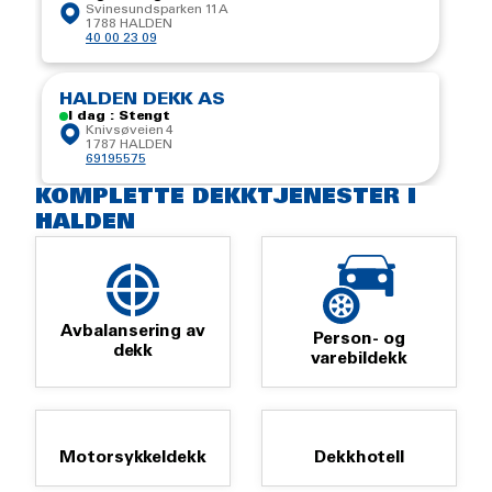
Svinesundsparken 11A
1788 HALDEN
40 00 23 09
HALDEN DEKK AS
I dag : Stengt
Knivsøveien 4
1787 HALDEN
69195575
KOMPLETTE DEKKTJENESTER I
HALDEN
Avbalansering av
Person- og
dekk
varebildekk
Motorsykkeldekk
Dekkhotell