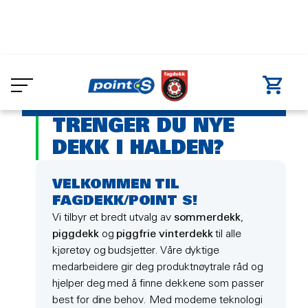
Skip
to
Dekkverksted
Halden
main
DEKK HALDEN
content
TRENGER DU NYE
DEKK I HALDEN?
VELKOMMEN TIL
FAGDEKK/POINT S!
Vi tilbyr et bredt utvalg av
sommerdekk
,
piggdekk
og
piggfrie vinterdekk
til alle
kjøretøy og budsjetter. Våre dyktige
medarbeidere gir deg produktnøytrale råd og
hjelper deg med å finne dekkene som passer
best for dine behov. Med moderne teknologi