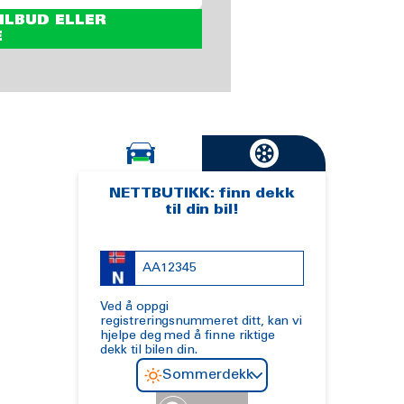
ILBUD ELLER
E
NETTBUTIKK: finn dekk
til din bil!
Ved å oppgi
registreringsnummeret ditt, kan vi
hjelpe deg med å finne riktige
dekk til bilen din.
Sommerdekk