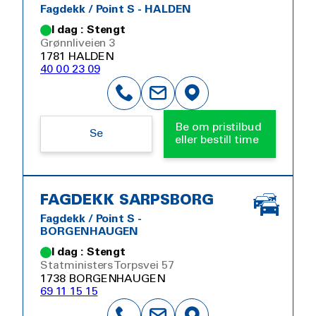
Fagdekk / Point S - HALDEN
I dag : Stengt
Grønnliveien 3
1781 HALDEN
40 00 23 09
Be om pristilbud
Se
eller bestill time
FAGDEKK SARPSBORG
Fagdekk / Point S -
BORGENHAUGEN
I dag : Stengt
Statministers Torpsvei 57
1738 BORGENHAUGEN
69 11 15 15