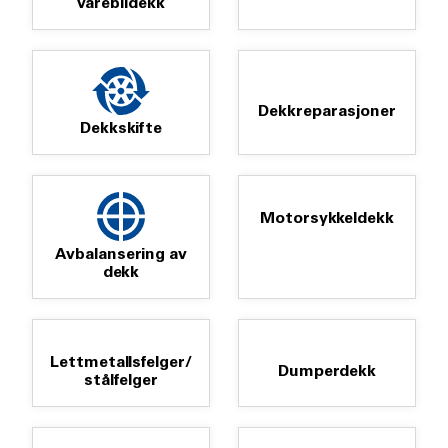
varebildekk
Dekkreparasjoner
Dekkskifte
Motorsykkeldekk
Avbalansering av
dekk
Lettmetallsfelger/
Dumperdekk
stålfelger