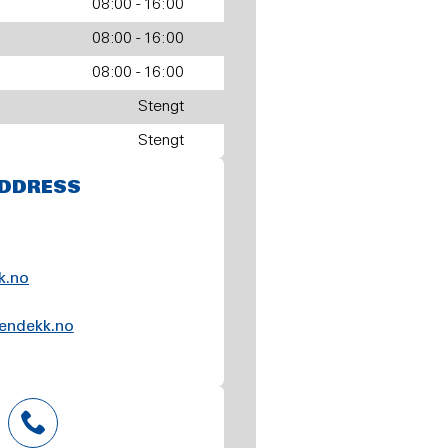
08:00 - 16:00
08:00 - 16:00
08:00 - 16:00
Stengt
Stengt
DDRESS
k.no
dendekk.no