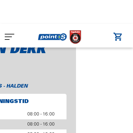
Skip
to
Halden Dekk AS
main
content
N DEKK
S - HALDEN
NINGSTID
08:00 - 16:00
08:00 - 16:00