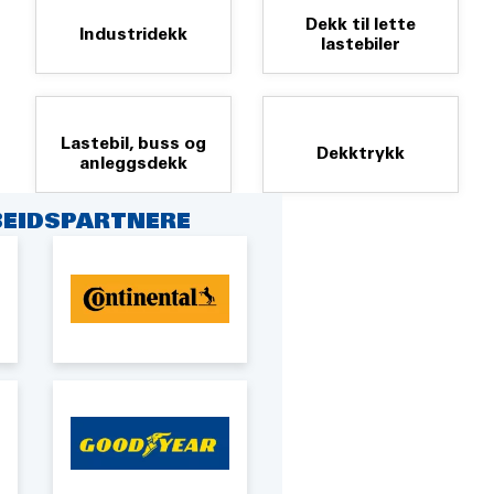
Dekk til lette
Industridekk
lastebiler
Lastebil, buss og
Dekktrykk
anleggsdekk
EIDSPARTNERE