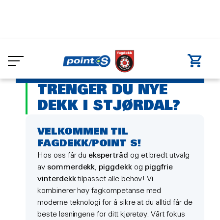
Skip
to
Dekkverksted
Stjørdal
main
DEKK STJØRDAL
content
TRENGER DU NYE
DEKK I STJØRDAL?
VELKOMMEN TIL
FAGDEKK/POINT S!
Hos oss får du
ekspertråd
og et bredt utvalg
av
sommerdekk
,
piggdekk
og
piggfrie
vinterdekk
tilpasset alle behov! Vi
kombinerer høy fagkompetanse med
moderne teknologi for å sikre at du alltid får de
beste løsningene for ditt kjøretøy. Vårt fokus