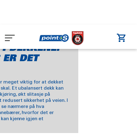
Skip
to
nsering av dekk
main
content
I DEKKENE:
 ER DET
r meget viktig for at dekket
skal. Et ubalansert dekk kan
kjøring, økt slitasje på
 redusert sikkerhet på veien. I
vi se nærmere på hva
nnebærer, hvorfor det er
 kan kjenne igjen et