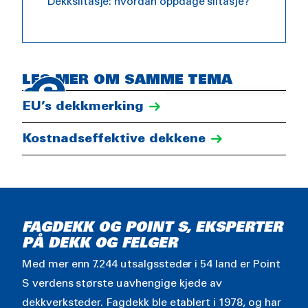
Dekkslitasje: hvordan oppdage slitasje?
Dekktrykk
LES MER OM SAMME TEMA
EU’s dekkmerking
Kostnadseffektive dekkene
FAGDEKK OG POINT S, EKSPERTER
PÅ DEKK OG FELGER
Med mer enn 7.244 utsalgssteder i 54 land er Point
S verdens største uavhengige kjede av
dekkverksteder. Fagdekk ble etablert i 1978, og har