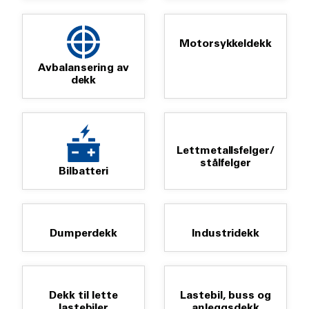
Motorsykkeldekk
Avbalansering av
dekk
Lettmetallsfelger/
stålfelger
Bilbatteri
Dumperdekk
Industridekk
Dekk til lette
Lastebil, buss og
lastebiler
anleggsdekk