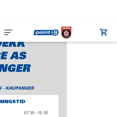
Skip
to
ger
Bil & Dekk Service AS Kaupanger
main
content
DEKK
E AS
NGER
S - KAUPANGER
NINGSTID
07:30 - 15:30