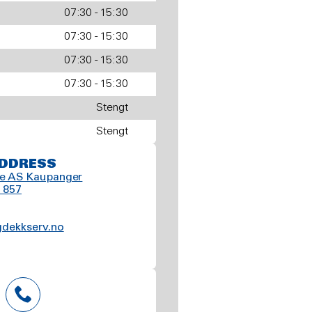
07:30 - 15:30
07:30 - 15:30
07:30 - 15:30
07:30 - 15:30
Stengt
Stengt
DDRESS
ce AS Kaupanger
 857
dekkserv.no