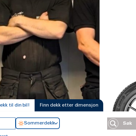
k til din bil!
Finn dekk etter dimensjon
Sommerdekk
Søk