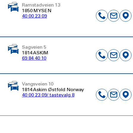
Ramstadveien 13
1850 MYSEN
40 00 23 09
Sagveien 5
1814 ASKIM
69 84 40 10
Vangsveien 10
1814 Askim Østfold Norway
40 00 23 09/ tastevalg 8