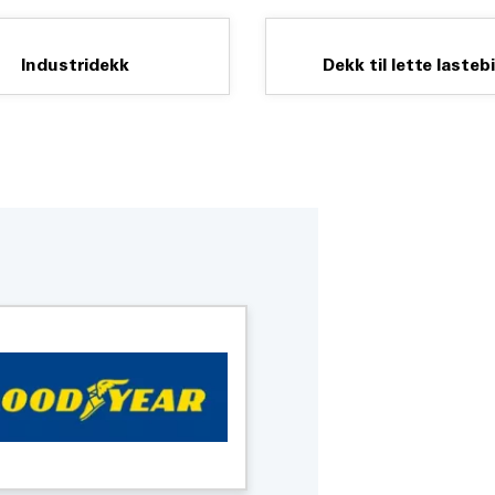
Industridekk
Dekk til lette lastebi