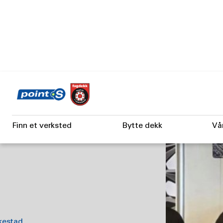
Skip
to
tad
main
content
N AS,
Finn et verksted
Bytte dekk
Vå
kestad