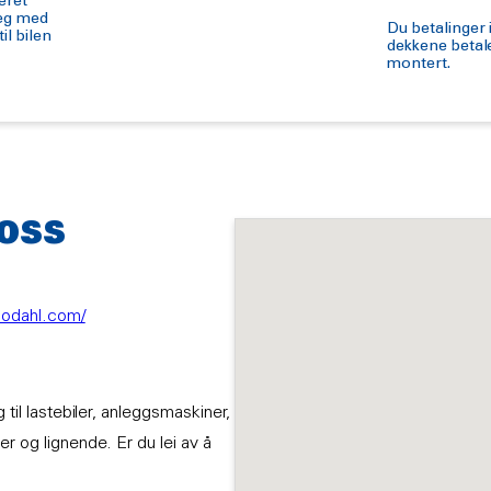
eret
deg med
Du betalinger 
il bilen
dekkene betale
montert.
 OSS
/bodahl.com/
 til lastebiler, anleggsmaskiner,
er og lignende. Er du lei av å