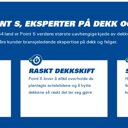
NT S, EKSPERTER PÅ DEKK O
4 land er Point S verdens største uavhengige kjede av dekkv
våre kunder bransjeledende ekspertise på dekk og felger.
RASKT DEKKSKIFT
Point S lover å alltid overholde de
H
planlagte avtaletidene og å bytte
f
dekkene så raskt det lar seg gjøre
k