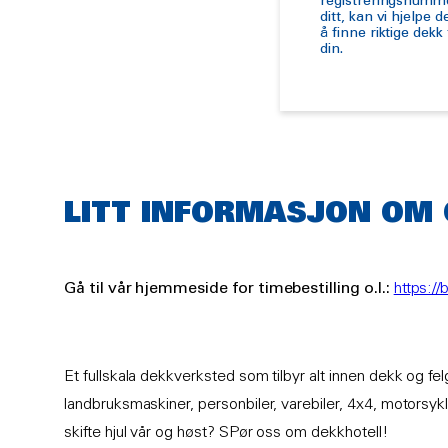
registreringsnumm
ditt, kan vi hjelpe 
å finne riktige dekk t
din.
LITT INFORMASJON OM
Gå til vår hjemmeside for timebestilling o.l.:
https:/
Et fullskala dekkverksted som tilbyr alt innen dekk og felg
landbruksmaskiner, personbiler, varebiler, 4x4, motorsykl
skifte hjul vår og høst? SPør oss om dekkhotell!