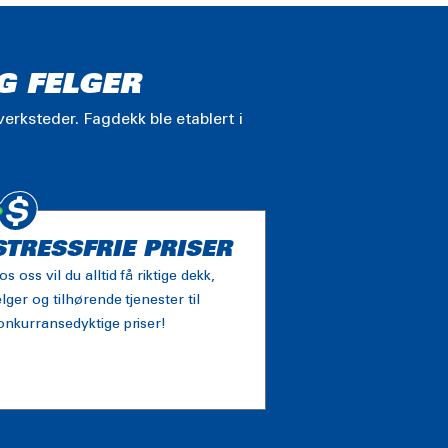
G FELGER
erksteder. Fagdekk ble etablert i
STRESSFRIE PRISER
os oss vil du alltid få riktige dekk,
elger og tilhørende tjenester til
onkurransedyktige priser!