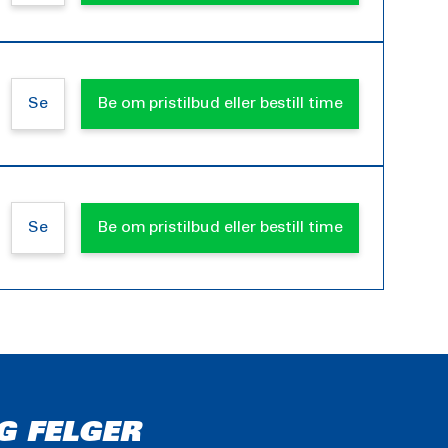
Se
Be om pristilbud eller bestill time
Se
Be om pristilbud eller bestill time
G FELGER