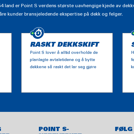
4 land er Point S verdens største uavhengige kjede av dekkv
våre kunder bransjeledende ekspertise på dekk og felger.
RASKT DEKKSKIFT
Point S lover å alltid overholde de
H
planlagte avtaletidene og å bytte
f
dekkene så raskt det lar seg gjøre
k
G
POINT S-
FØLG