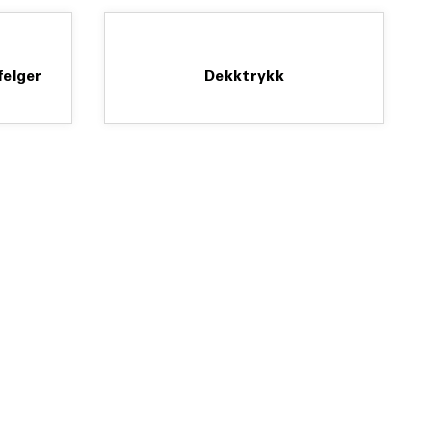
felger
Dekktrykk