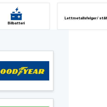
Lettmetallsfelger/ stål
Bilbatteri