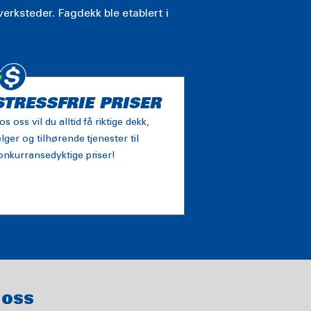
erksteder. Fagdekk ble etablert i
STRESSFRIE PRISER
os oss vil du alltid få riktige dekk,
elger og tilhørende tjenester til
onkurransedyktige priser!
 OSS