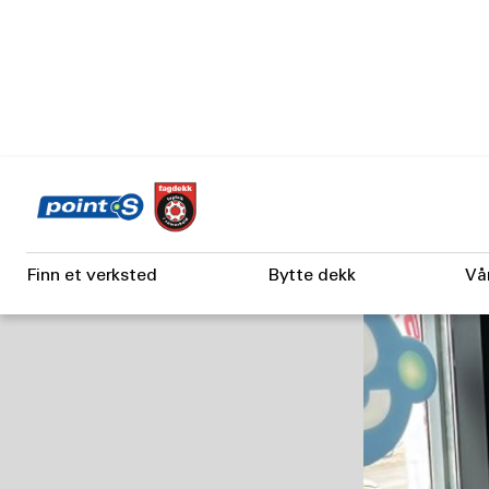
Skip
to
main
content
Finn et verksted
Bytte dekk
Vå