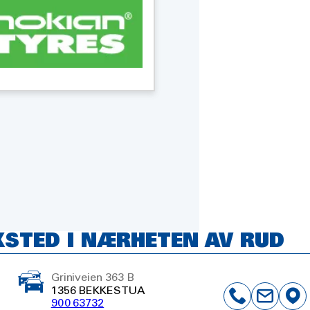
KSTED I NÆRHETEN AV RUD
Griniveien 363 B
1356 BEKKESTUA
900 63732