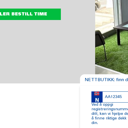
LER BESTILL TIME
NETTBUTIKK: finn dek
Ved å oppgi
registreringsnumm
ditt, kan vi hjelpe 
å finne riktige dekk t
din.