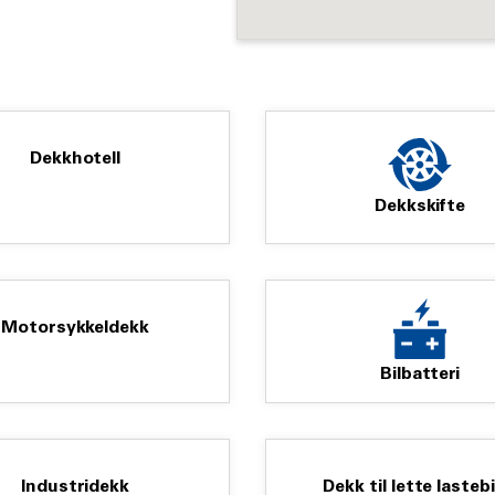
Dekkhotell
Dekkskifte
Motorsykkeldekk
Bilbatteri
Industridekk
Dekk til lette lastebi