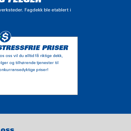
G FELGER
erksteder. Fagdekk ble etablert i
STRESSFRIE PRISER
os oss vil du alltid få riktige dekk,
elger og tilhørende tjenester til
onkurransedyktige priser!
 OSS