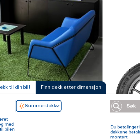
k til din bil!
Finn dekk etter dimensjon
Sommerdekk
Søk
eret
deg med
Du betalinger 
il bilen
dekkene betale
montert.