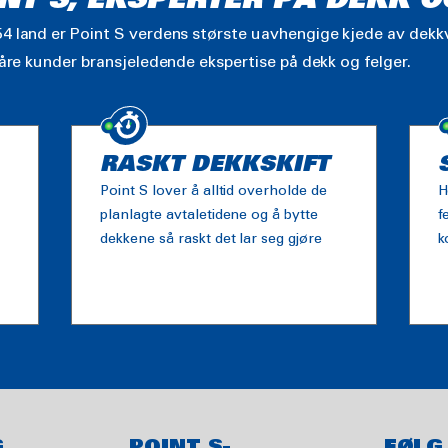
NT S, EKSPERTER PÅ DEKK O
4 land er Point S verdens største uavhengige kjede av dekkv
våre kunder bransjeledende ekspertise på dekk og felger.
RASKT DEKKSKIFT
Point S lover å alltid overholde de
H
planlagte avtaletidene og å bytte
f
dekkene så raskt det lar seg gjøre
k
G
POINT S-
FØLG