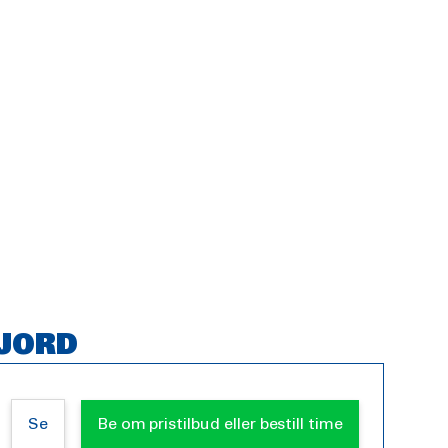
FJORD
Se
Be om pristilbud eller bestill time