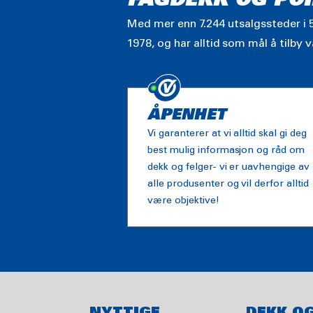
FAGDEKK OG POI
Med mer enn 7.244 utsalgssteder i 5
1978, og har alltid som mål å tilby 
ÅPENHET
Vi garanterer at vi alltid skal gi deg
best mulig informasjon og råd om
dekk og felger- vi er uavhengige av
alle produsenter og vil derfor alltid
være objektive!
NYTTIGE
DEKK O