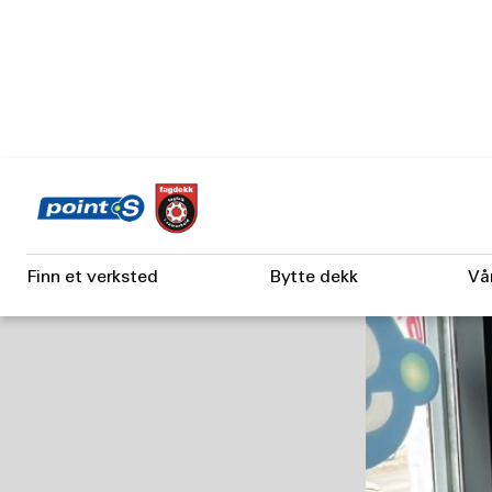
Skip
to
main
content
Finn et verksted
Bytte dekk
Vå