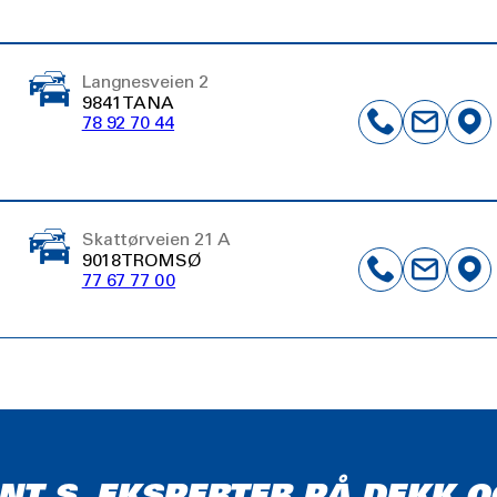
Langnesveien 2
9841 TANA
78 92 70 44
Skattørveien 21 A
9018 TROMSØ
77 67 77 00