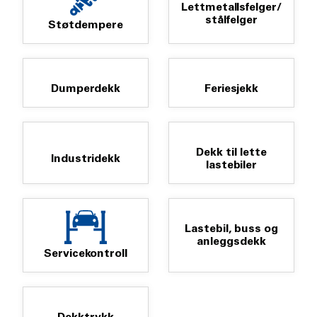
Lettmetallsfelger/
stålfelger
Støtdempere
Dumperdekk
Feriesjekk
Dekk til lette
Industridekk
lastebiler
Lastebil, buss og
anleggsdekk
Servicekontroll