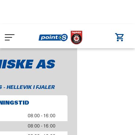
Skip
to
i fjaler
Fure Mekaniske AS
main
content
ISKE AS
 - HELLEVIK I FJALER
NINGSTID
08:00 - 16:00
08:00 - 16:00