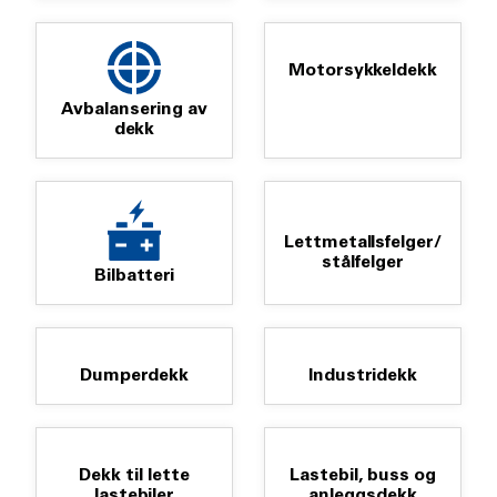
Motorsykkeldekk
Avbalansering av
dekk
Lettmetallsfelger/
stålfelger
Bilbatteri
Dumperdekk
Industridekk
Dekk til lette
Lastebil, buss og
lastebiler
anleggsdekk