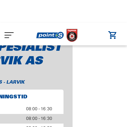
Skip
to
Dekkspesialisten Larvik AS
main
content
PESIALIST
VIK AS
S - LARVIK
NINGSTID
08:00 - 16:30
08:00 - 16:30