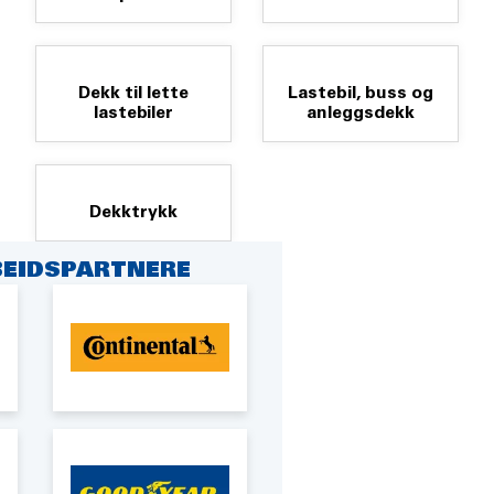
Dekk til lette
Lastebil, buss og
lastebiler
anleggsdekk
Dekktrykk
EIDSPARTNERE