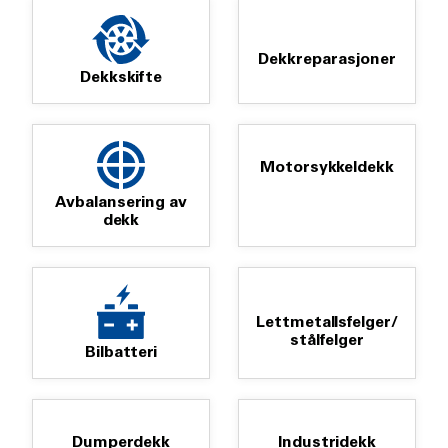
Dekkreparasjoner
Dekkskifte
Motorsykkeldekk
Avbalansering av
dekk
Lettmetallsfelger/
stålfelger
Bilbatteri
Dumperdekk
Industridekk