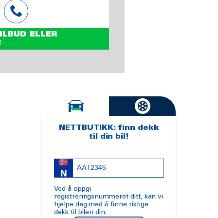
ILBUD ELLER
E
NETTBUTIKK: finn dekk
til din bil!
Ved å oppgi
registreringsnummeret ditt, kan vi
hjelpe deg med å finne riktige
dekk til bilen din.