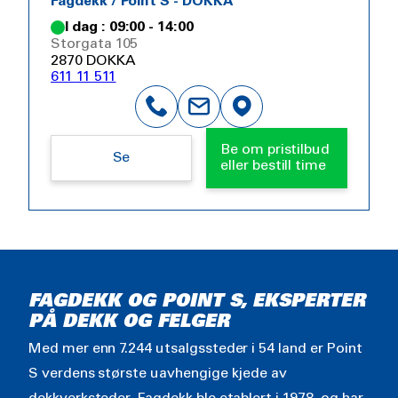
Fagdekk / Point S - DOKKA
I dag : 09:00 - 14:00
Storgata 105
2870 DOKKA
611 11 511
Be om pristilbud
Se
eller bestill time
FAGDEKK OG POINT S, EKSPERTER
PÅ DEKK OG FELGER
Med mer enn 7.244 utsalgssteder i 54 land er Point
S verdens største uavhengige kjede av