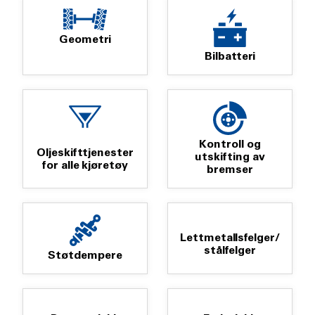
Geometri
Bilbatteri
Kontroll og
Oljeskifttjenester
utskifting av
for alle kjøretøy
bremser
Lettmetallsfelger/
stålfelger
Støtdempere