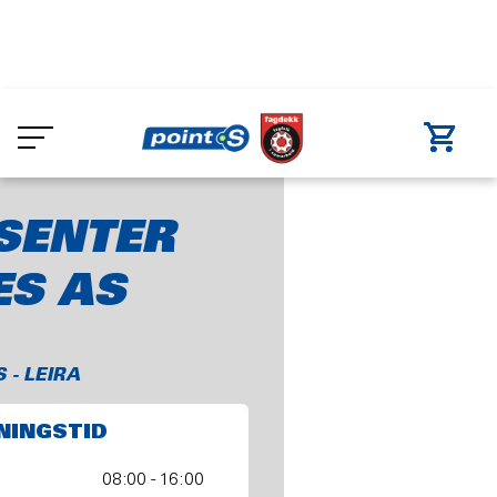
Skip
to
BIL & TRUCKSENTER VALDRES AS
main
content
SENTER
ES AS
 - LEIRA
NINGSTID
08:00 - 16:00