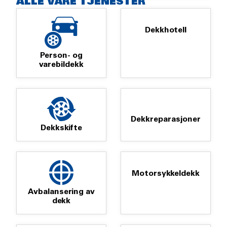
ALLE VÅRE TJENESTER
Dekkhotell
Person- og
varebildekk
Dekkreparasjoner
Dekkskifte
Motorsykkeldekk
Avbalansering av
dekk