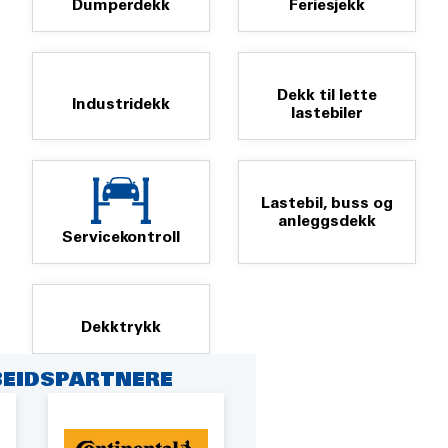
Dumperdekk
Feriesjekk
Dekk til lette
Industridekk
lastebiler
Lastebil, buss og
anleggsdekk
Servicekontroll
Dekktrykk
EIDSPARTNERE