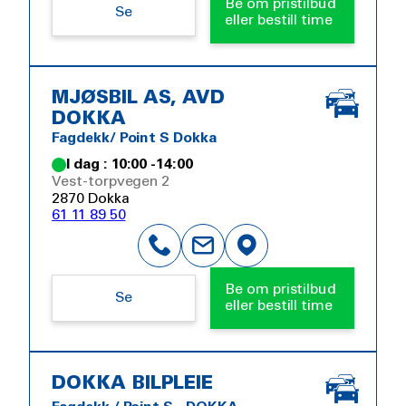
Be om pristilbud
Se
eller bestill time
MJØSBIL AS, AVD
DOKKA
Fagdekk/ Point S Dokka
I dag : 10:00 -14:00
Vest-torpvegen 2
2870 Dokka
61 11 89 50
Be om pristilbud
Se
eller bestill time
DOKKA BILPLEIE