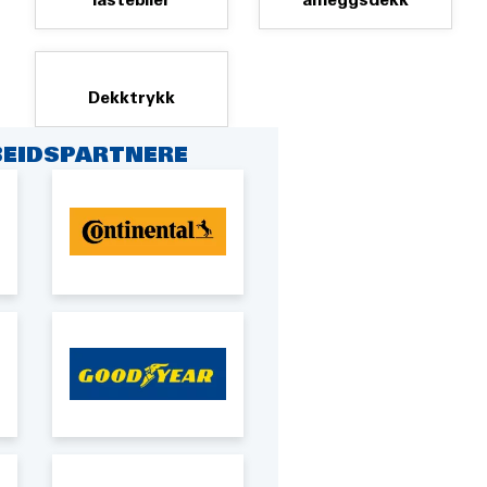
lastebiler
anleggsdekk
Dekktrykk
EIDSPARTNERE