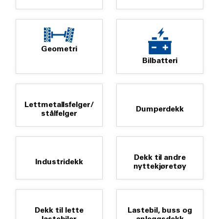
Geometri
Bilbatteri
Lettmetallsfelger/
Dumperdekk
stålfelger
Dekk til andre
Industridekk
nyttekjøretøy
Dekk til lette
Lastebil, buss og