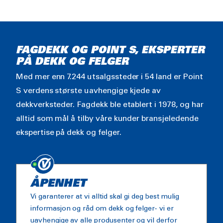
FAGDEKK OG POINT S, EKSPERTER
PÅ DEKK OG FELGER
Med mer enn 7.244 utsalgssteder i 54 land er Point
S verdens største uavhengige kjede av
dekkverksteder. Fagdekk ble etablert i 1978, og har
alltid som mål å tilby våre kunder bransjeledende
ekspertise på dekk og felger.
ÅPENHET
Vi garanterer at vi alltid skal gi deg best mulig
informasjon og råd om dekk og felger- vi er
uavhengige av alle produsenter og vil derfor