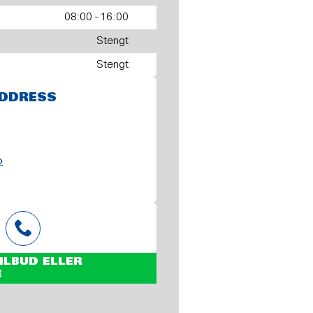
08:00 - 16:00
Stengt
Stengt
DDRESS
o
ILBUD ELLER
E